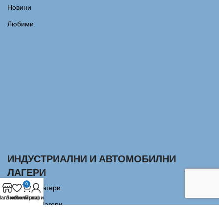
Новини
Любими
ИНДУСТРИАЛНИ И АВТОМОБИЛНИ
ЛАГЕРИ
0
Сачмени лагери
агазин
Любими
Количка
Профил
Аксиални Лагери