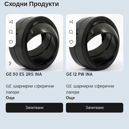
Сходни Продукти
GE 50 ES 2RS INA
GE 12 PW INA
G
GE шарнирни сферични
GE шарнирни сферични
G
лагери
лагери
л
Още
Още
Запитване
Запитване