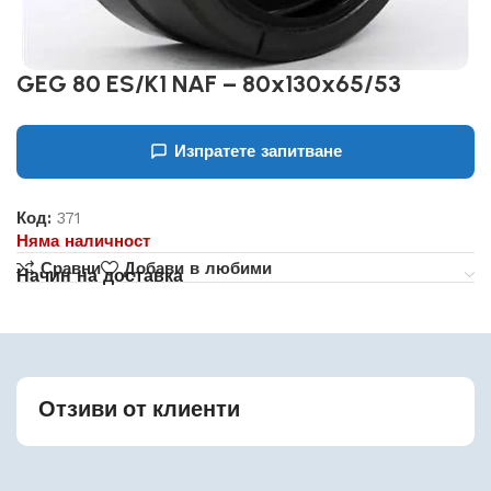
GEG 80 ES/K1 NAF – 80x130x65/53
Изпратете запитване
Код:
371
Няма наличност
Сравни
Добави в любими
Начин на доставка
Отзиви от клиенти