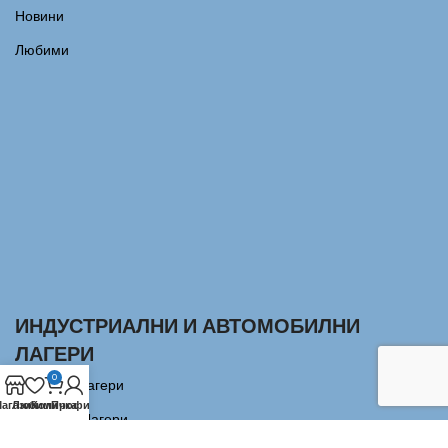
Новини
Любими
ИНДУСТРИАЛНИ И АВТОМОБИЛНИ
ЛАГЕРИ
0
Сачмени лагери
агазин
Любими
Количка
Профил
Аксиални Лагери