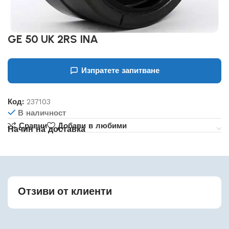
GE 50 UK 2RS INA
Изпратете запитване
Код:
237103
В наличност
Сравни
Добави в любими
Начин на доставка
Отзиви от клиенти