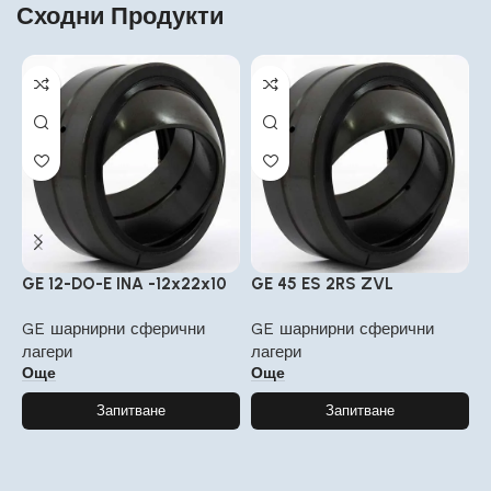
Сходни Продукти
GE 12-DO-E INA -12x22x10
GE 45 ES 2RS ZVL
G
GE шарнирни сферични
GE шарнирни сферични
G
лагери
лагери
л
Още
Още
Запитване
Запитване