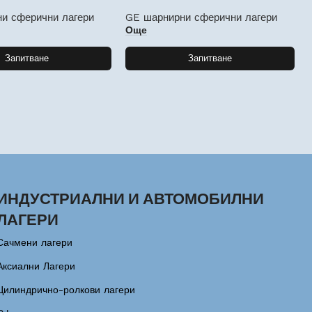
и сферични лагери
GE шарнирни сферични лагери
Още
Запитване
Запитване
ИНДУСТРИАЛНИ И АВТОМОБИЛНИ
ЛАГЕРИ
Сачмени лагери
Аксиални Лагери
Цилиндрично-ролкови лагери