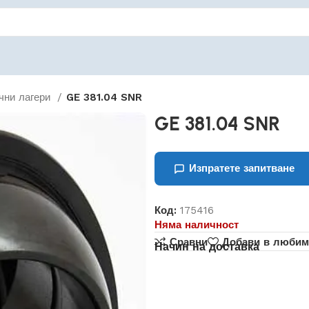
чни лагери
GE 381.04 SNR
GE 381.04 SNR
Изпратете запитване
Код:
175416
Няма наличност
Сравни
Добави в любим
Начин на доставка