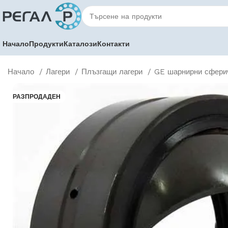
Начало
Продукти
Каталози
Контакти
Начало
Лагери
Плъзгащи лагери
GE шарнирни сфери
РАЗПРОДАДЕН