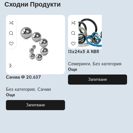
Сходни Продукти
13x24x5 A NBR
Семеринги
,
Без категория
Още
6
Сачма Ф 20,637
Запитване
Р
Без категория
,
Сачми
а
Още
Запитване