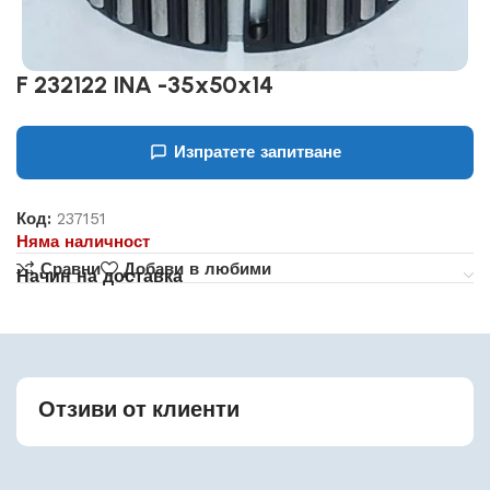
F 232122 INA -35x50x14
Изпратете запитване
Код:
237151
Няма наличност
Сравни
Добави в любими
Начин на доставка
Отзиви от клиенти