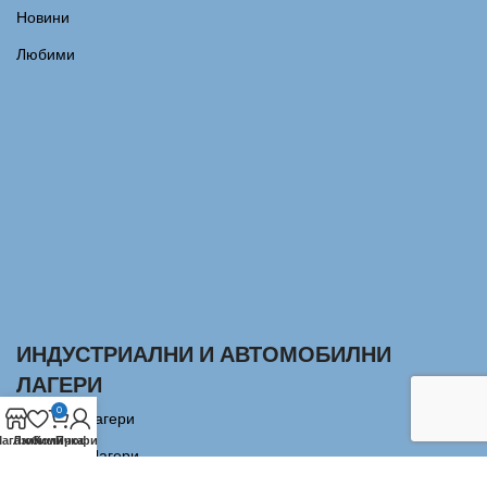
Новини
Любими
ИНДУСТРИАЛНИ И АВТОМОБИЛНИ
ЛАГЕРИ
0
Сачмени лагери
агазин
Любими
Количка
Профил
Аксиални Лагери