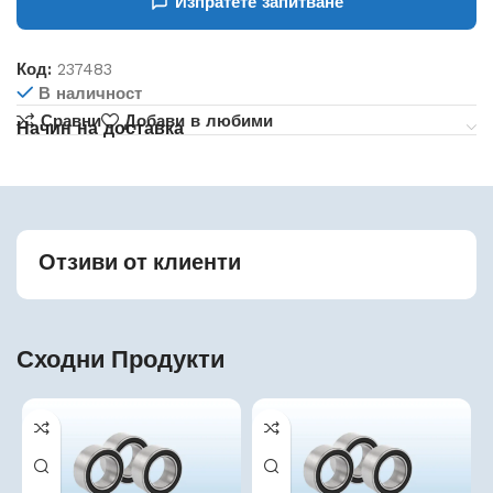
Изпратете запитване
Код:
237483
В наличност
Сравни
Добави в любими
Начин на доставка
Отзиви от клиенти
Сходни Продукти