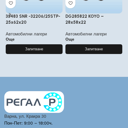
35483 SNR -32206/25STP-
DG285822 KOYO –
3
25x62x20
28x58x22
А
Автомобилни лагери
Автомобилни лагери
Още
Още
Запитване
Запитване
Варна, ул. Кракра 30
Пон-Пет: 9:00 – 18:00ч.