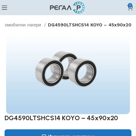
0
втомобилни лагери
DG4590LTSHCS14 KOYO – 45x90x20
DG4590LTSHCS14 KOYO – 45x90x20