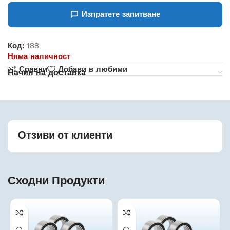
Изпратете запитване
Код:
188
Няма наличност
Сравни
Добави в любими
Начин на доставка
Отзиви от клиенти
Сходни Продукти