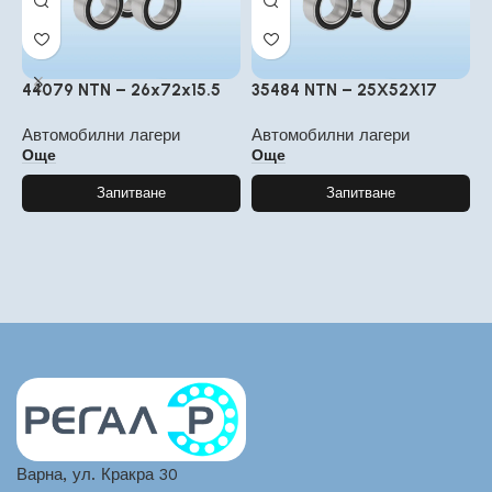
44079 NTN – 26x72x15.5
35484 NTN – 25X52X17
3
2
Автомобилни лагери
Автомобилни лагери
Още
Още
А
Запитване
Запитване
Варна, ул. Кракра 30