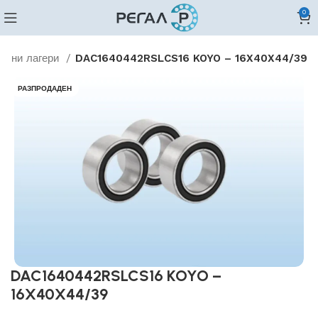
0
илни лагери
DAC1640442RSLCS16 KOYO – 16X40X44/39
РАЗПРОДАДЕН
DAC1640442RSLCS16 KOYO –
16X40X44/39