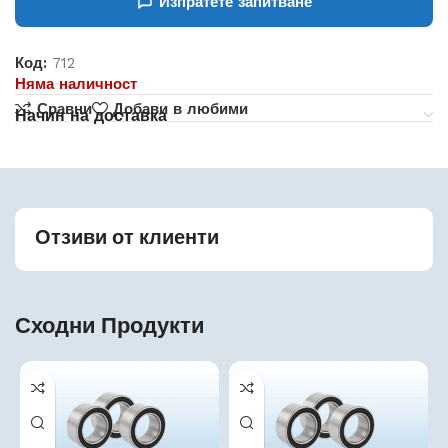
Изпратете запитване
Код:
712
Няма наличност
Сравни
Добави в любими
Начин на доставка
Отзиви от клиенти
Сходни Продукти