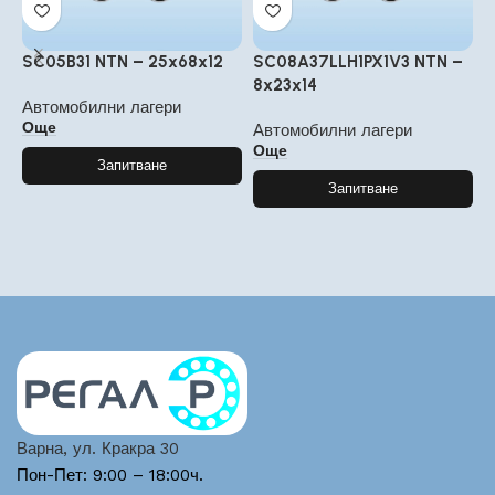
SC05B31 NTN – 25x68x12
SC08A37LLH1PX1V3 NTN –
1
8x23x14
2
Автомобилни лагери
Още
Автомобилни лагери
А
Още
Запитване
Запитване
Варна, ул. Кракра 30
Пон-Пет: 9:00 – 18:00ч.