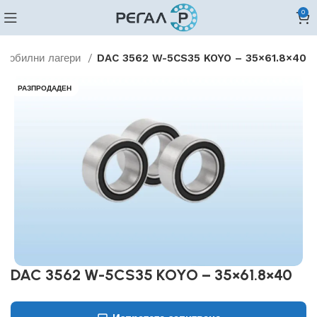
0
омобилни лагери
DAC 3562 W-5CS35 KOYO – 35×61.8×40
РАЗПРОДАДЕН
DAC 3562 W-5CS35 KOYO – 35×61.8×40