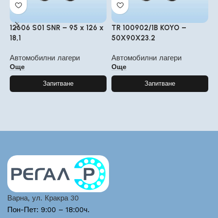
12606 S01 SNR – 95 x 126 x
TR 100902/1B KOYO –
3
18,1
50X90X23.2
2
Автомобилни лагери
Автомобилни лагери
А
Още
Още
Запитване
Запитване
Варна, ул. Кракра 30
Пон-Пет: 9:00 – 18:00ч.