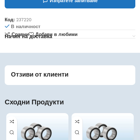
Изпратете запитване
Код:
237220
В наличност
Сравни
Добави в любими
Начин на доставка
Отзиви от клиенти
Сходни Продукти