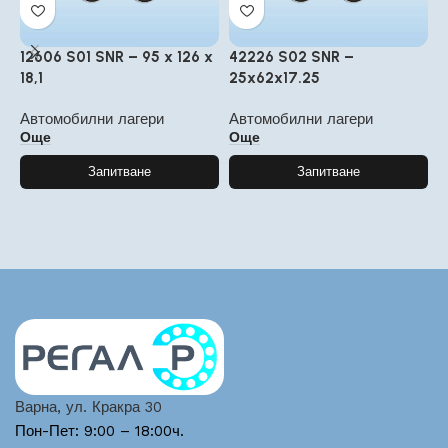
12606 S01 SNR – 95 x 126 x
42226 S02 SNR –
P
18,1
25x62x17.25
5
Автомобилни лагери
Автомобилни лагери
А
Още
Още
Запитване
Запитване
Варна, ул. Кракра 30
Пон-Пет: 9:00 – 18:00ч.