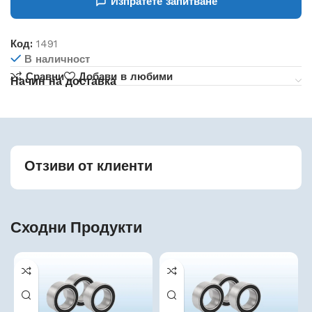
Изпратете запитване
Код:
1491
В наличност
Сравни
Добави в любими
Начин на доставка
Отзиви от клиенти
Сходни Продукти