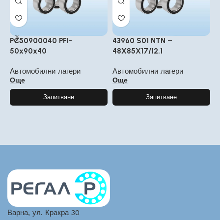
PC50900040 PFI-
43960 S01 NTN –
3
50x90x40
48X85X17/12.1
А
Автомобилни лагери
Автомобилни лагери
Още
Още
Запитване
Запитване
Варна, ул. Кракра 30