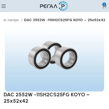
0
лни лагери
DAC 2552W -11SH2CS25FG KOYO – 25x52x42
DAC 2552W -11SH2CS25FG KOYO –
25x52x42