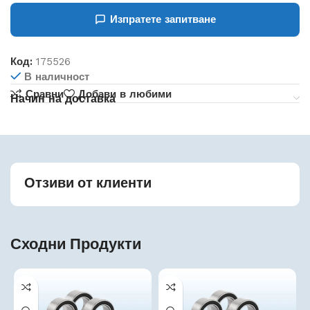
Изпратете запитване
Код:
175526
В наличност
Сравни
Добави в любими
Начин на доставка
Отзиви от клиенти
Сходни Продукти