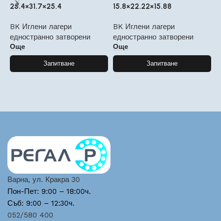
25.4×31.7×25.4
15.8×22.22×15.88
2
BK Иглени лагери
BK Иглени лагери
B
едностранно затворени
едностранно затворени
е
Още
Още
Запитване
Запитване
Варна, ул. Кракра 30
Пон-Пет: 9:00 – 18:00ч.
Съб: 9:00 – 12:30ч.
052/580 400