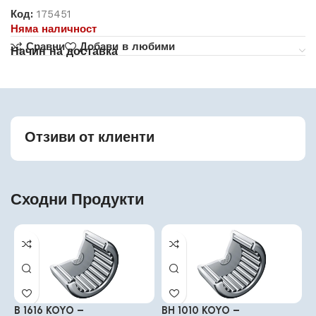
Код:
175451
Няма наличност
Сравни
Добави в любими
Начин на доставка
Отзиви от клиенти
Сходни Продукти
B 1616 KOYO –
BH 1010 KOYO –
B