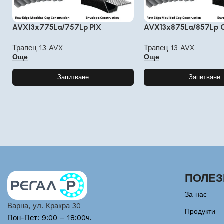
AVX13x775La/757Lp PIX
AVX13x875La/857Lp 
Трапец 13 AVX
Трапец 13 AVX
Още
Още
Запитване
Запитване
ПОЛЕЗ
За нас
Варна, ул. Кракра 30
Продукти
Пон-Пет: 9:00 – 18:00ч.