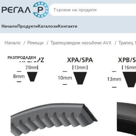
Начало
Продукти
Каталози
Контакти
Начало
Ремъци
Трапецовидни назъбени AVX
Трапец 
РАЗПРОДАДЕН