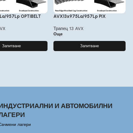
La/957Lp OPTIBELT
AVX13x975La/957Lp PIX
AVX
Трапец 13 AVX
Още
Запитване
Запитване
ИНДУСТРИАЛНИ И АВТОМОБИЛНИ
ЛАГЕРИ
Сачмени лагери