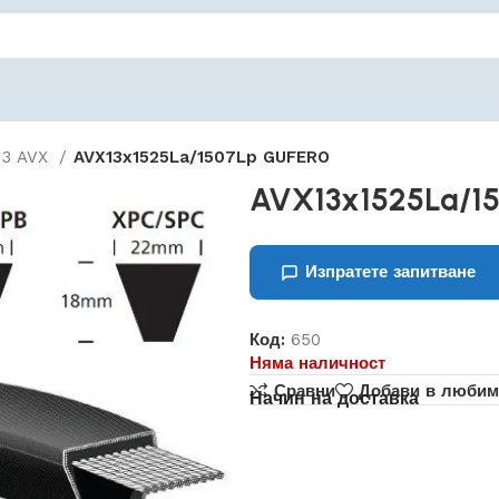
13 AVX
AVX13x1525La/1507Lp GUFERO
AVX13x1525La/1
Изпратете запитване
Код:
650
Няма наличност
Сравни
Добави в любим
Начин на доставка