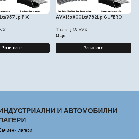
La/957Lp PIX
AVX13x800La/782Lp GUFERO
AVX
Трапец 13 AVX
Още
Запитване
Запитване
ИНДУСТРИАЛНИ И АВТОМОБИЛНИ
ЛАГЕРИ
Сачмени лагери