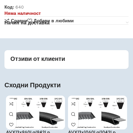
Код:
640
Няма наличност
Сравни
Добави в любими
Начин на доставка
Отзиви от клиенти
Сходни Продукти
AVX13x960La/942Lp
AVX13x1060La/1042Lp
A