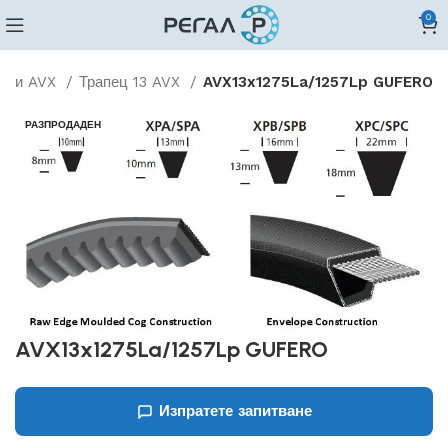
0
бени AVX
Трапец 13 AVX
AVX13x1275La/1257Lp GUFERO
РАЗПРОДАДЕН
AVX13x1275La/1257Lp GUFERO
Изпратете запитване