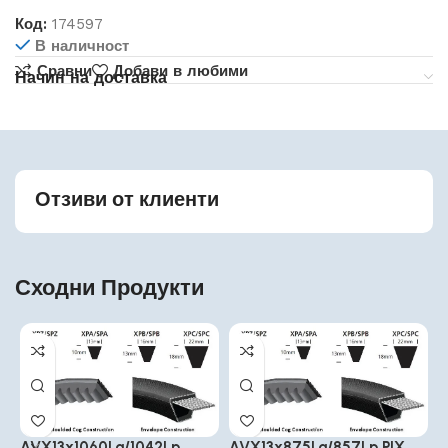
Код:
174597
В наличност
Сравни
Добави в любими
Начин на доставка
Отзиви от клиенти
Сходни Продукти
AVX13x1060La/1042Lp
AVX13x875La/857Lp PIX
A