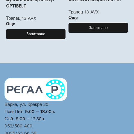
OPTIBELT
O
Трапец 13 AVX
Още
Трапец 13 AVX
Т
Още
Запитване
Запитване
Варна, ул. Кракра 30
Пон-Пет: 9:00 – 18:00ч.
Съб: 9:00 – 12:30ч.
052/580 400
0895/55 66 58