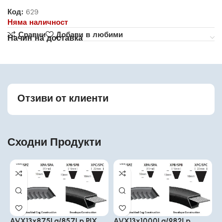
Код:
629
Няма наличност
Сравни
Добави в любими
Начин на доставка
Отзиви от клиенти
Сходни Продукти
AVX13x875La/857Lp PIX
AVX13x1000La/982Lp
A