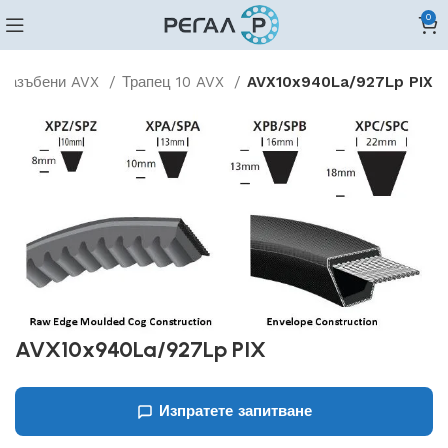
0
 назъбени AVX
Трапец 10 AVX
AVX10x940La/927Lp PIX
AVX10x940La/927Lp PIX
Изпратете запитване