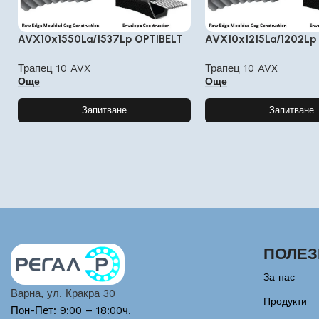
AVX10x1550La/1537Lp OPTIBELT
AVX10x1215La/1202Lp
Трапец 10 AVX
Трапец 10 AVX
Още
Още
Запитване
Запитване
ПОЛЕЗ
За нас
Варна, ул. Кракра 30
Продукти
Пон-Пет: 9:00 – 18:00ч.