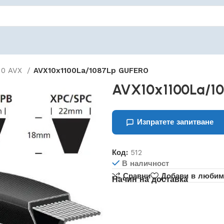
10 AVX
AVX10x1100La/1087Lp GUFERO
AVX10x1100La/1
Изпратете запитване
Код:
512
В наличност
Сравни
Добави в любим
Начин на доставка