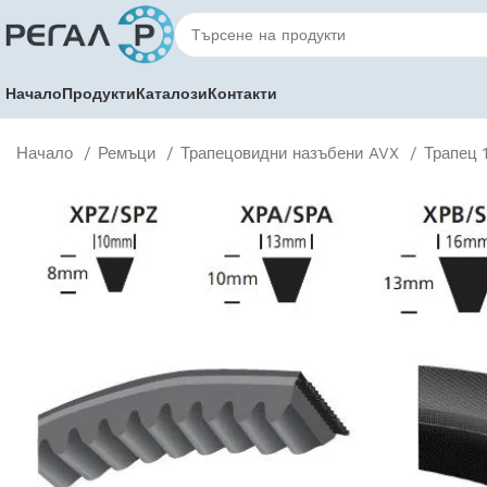
Начало
Продукти
Каталози
Контакти
Начало
Ремъци
Трапецовидни назъбени AVX
Трапец 