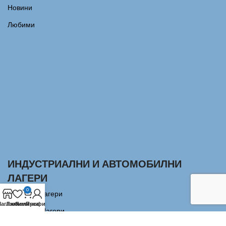
Новини
Любими
ИНДУСТРИАЛНИ И АВТОМОБИЛНИ
ЛАГЕРИ
0
Сачмени лагери
агазин
Любими
Количка
Профил
Аксиални Лагери