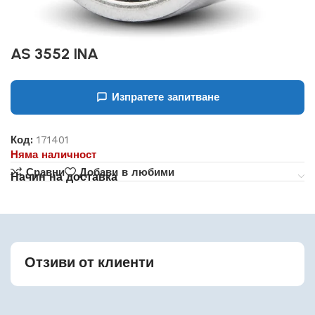
AS 3552 INA
Изпратете запитване
Код:
171401
Няма наличност
Сравни
Добави в любими
Начин на доставка
Отзиви от клиенти