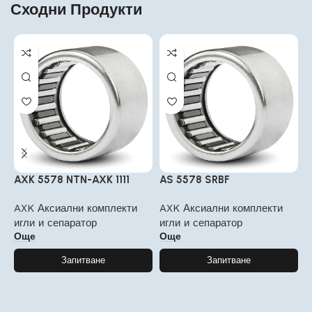
Сходни Продукти
AXK 5578 NTN-AXK 1111
AS 5578 SRBF
A
AXK Аксиални комплекти
AXK Аксиални комплекти
A
игли и сепаратор
игли и сепаратор
и
Още
Още
Запитване
Запитване