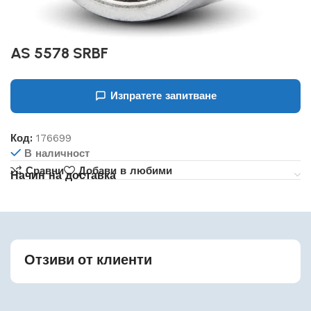
AS 5578 SRBF
Изпратете запитване
Код:
176699
В наличност
Сравни
Добави в любими
Начин на доставка
Отзиви от клиенти