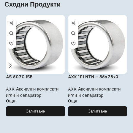
Сходни Продукти
AS 5070 ISB
AXK 1111 NTN – 55x78x3
A
AXK Аксиални комплекти
AXK Аксиални комплекти
A
игли и сепаратор
игли и сепаратор
и
Още
Още
Запитване
Запитване