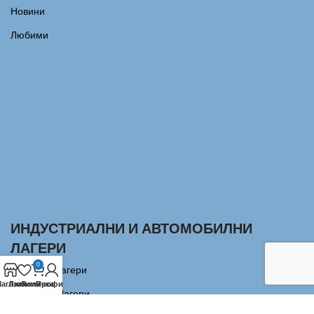
Новини
Любими
ИНДУСТРИАЛНИ И АВТОМОБИЛНИ
ЛАГЕРИ
0
Сачмени лагери
агазин
Любими
Количка
Профил
Аксиални Лагери