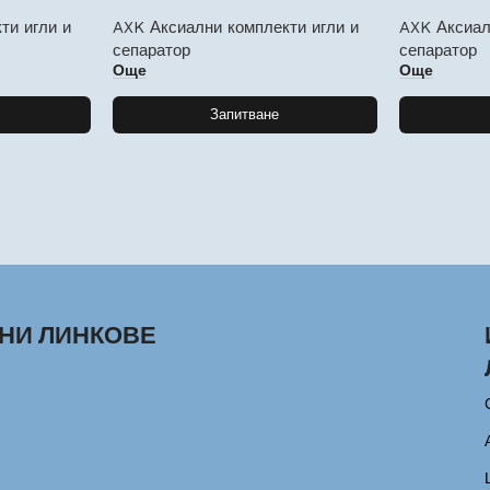
ти игли и
AXK Аксиални комплекти игли и
AXK Аксиал
сепаратор
сепаратор
Още
Още
Запитване
НИ ЛИНКОВЕ