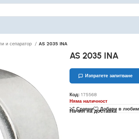
ли и сепаратор
AS 2035 INA
AS 2035 INA
Изпратете запитване
Код:
175568
Няма наличност
Сравни
Добави в любим
Начин на доставка