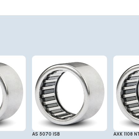
AS 5070 ISB
AXK 1108 N