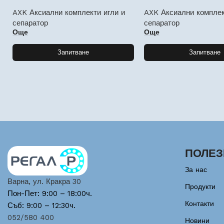
AXK Аксиални комплекти игли и
AXK Аксиални комплек
сепаратор
сепаратор
Още
Още
Запитване
Запитване
ПОЛЕЗ
За нас
Варна, ул. Кракра 30
Продукти
Пон-Пет: 9:00 – 18:00ч.
Контакти
Съб: 9:00 – 12:30ч.
052/580 400
Новини