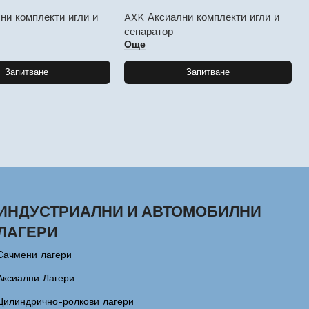
ни комплекти игли и
AXK Аксиални комплекти игли и
сепаратор
Още
Запитване
Запитване
ИНДУСТРИАЛНИ И АВТОМОБИЛНИ
ЛАГЕРИ
Сачмени лагери
Аксиални Лагери
Цилиндрично-ролкови лагери