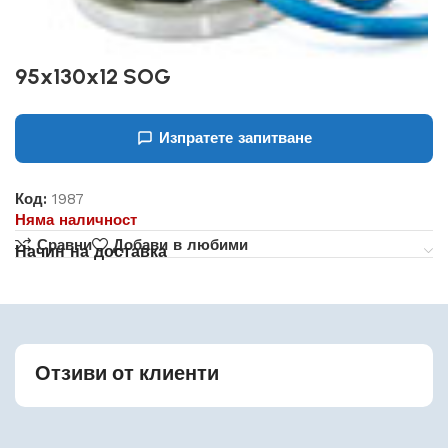
95x130x12 SOG
Изпратете запитване
Код:
1987
Няма наличност
Сравни
Добави в любими
Начин на доставка
Отзиви от клиенти