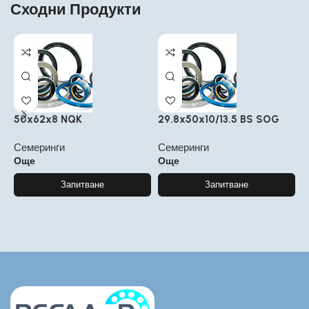
Сходни Продукти
50x62x8 NQK
29.8x50x10/13.5 BS SOG
3
Семеринги
Семеринги
С
Още
Още
Запитване
Запитване