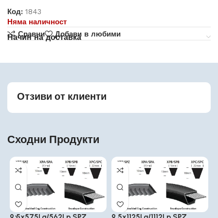
Код:
1843
Няма наличност
Сравни
Добави в любими
Начин на доставка
Отзиви от клиенти
Сходни Продукти
9.5x575La/562Lp SPZ
9.5x1125La/1112Lp SPZ
9