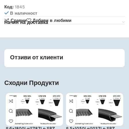
Код:
1845
В наличност
Сравни
Добави в любими
Начин на доставка
Отзиви от клиенти
Сходни Продукти
9.5x1800La/1787Lp SPZ
9.5x1050La/1037Lp SPZ
9