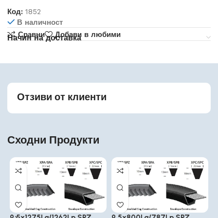
Код:
1852
В наличност
Сравни
Добави в любими
Начин на доставка
Отзиви от клиенти
Сходни Продукти
9.5x1275La/1262Lp SPZ
9.5x800La/787Lp SPZ
9