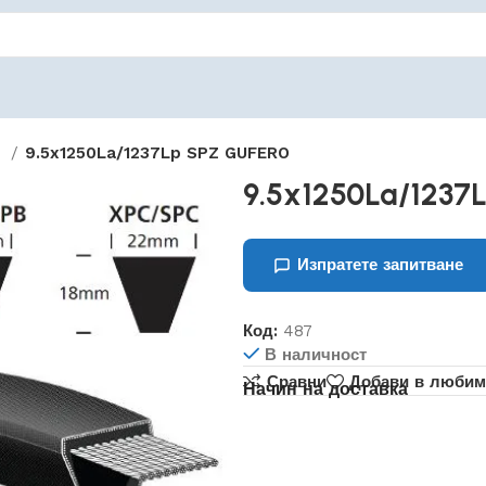
Z
9.5x1250La/1237Lp SPZ GUFERO
9.5x1250La/1237
Изпратете запитване
Код:
487
В наличност
Сравни
Добави в любим
Начин на доставка