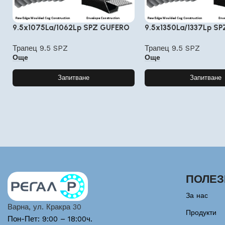
9.5x1075La/1062Lp SPZ GUFERO
9.5x1350La/1337Lp S
Трапец 9.5 SPZ
Трапец 9.5 SPZ
Още
Още
Запитване
Запитване
ПОЛЕЗ
За нас
Варна, ул. Кракра 30
Продукти
Пон-Пет: 9:00 – 18:00ч.