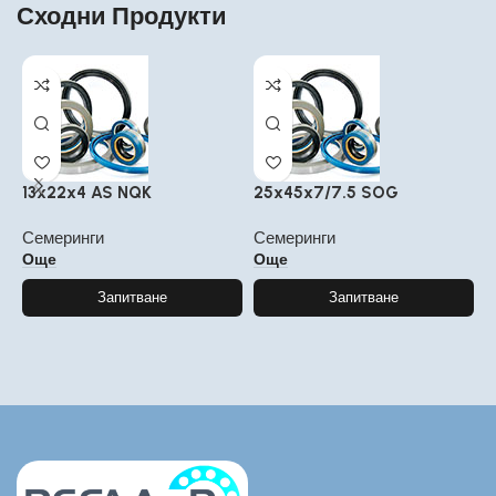
Сходни Продукти
13x22x4 AS NQK
25x45x7/7.5 SOG
6
Семеринги
Семеринги
С
Още
Още
Запитване
Запитване