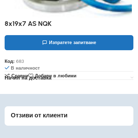
8x19x7 AS NQK
Изпратете запитване
Код:
683
В наличност
Сравни
Добави в любими
Начин на доставка
Отзиви от клиенти