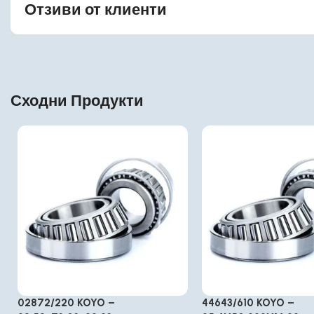
Отзиви от клиенти
Сходни Продукти
02872/220 KOYO –
44643/610 KOYO –