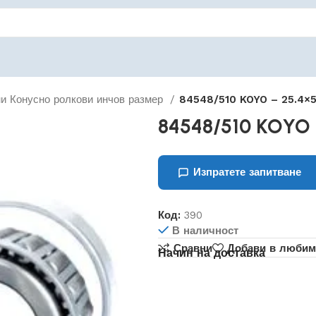
и Конусно ролкови инчов размер
84548/510 KOYO – 25.4×57
84548/510 KOYO –
Изпратете запитване
Код:
390
В наличност
Сравни
Добави в любим
Начин на доставка