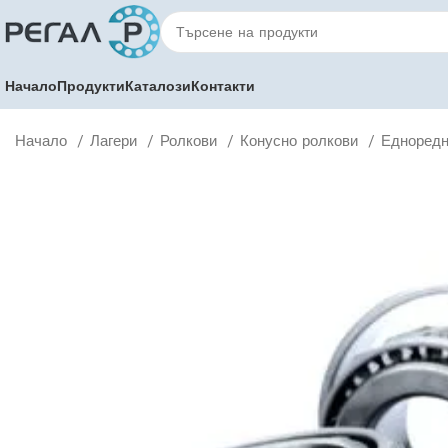
Начало
Продукти
Каталози
Контакти
Начало
Лагери
Ролкови
Конусно ролкови
Едноредн