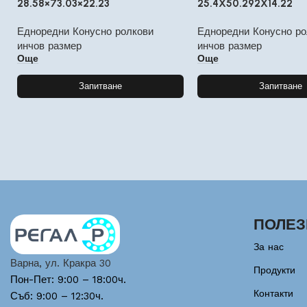
28.58×73.03×22.23
25.4X50.292X14.22
Едноредни Конусно ролкови
Едноредни Конусно ро
инчов размер
инчов размер
Още
Още
Запитване
Запитване
ПОЛЕЗ
За нас
Варна, ул. Кракра 30
Продукти
Пон-Пет: 9:00 – 18:00ч.
Контакти
Съб: 9:00 – 12:30ч.