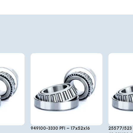
949100-3330 PFI – 17x52x16
25577/523