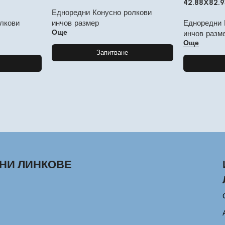
42.88X82.
Едноредни Конусно ролкови
лкови
инчов размер
Едноредни 
Още
инчов разм
Още
Запитване
НИ ЛИНКОВЕ