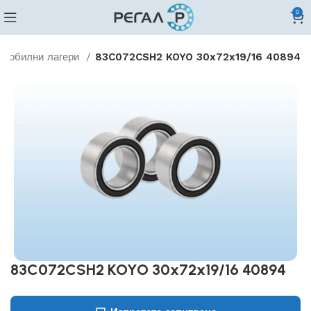
0
омобилни лагери
83C072CSH2 KOYO 30x72x19/16 40894
83C072CSH2 KOYO 30x72x19/16 40894