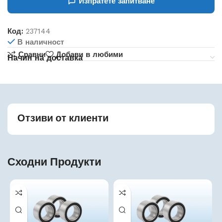
Изпратете запитване
Код:
237144
В наличност
Сравни
Добави в любими
Начин на доставка
Отзиви от клиенти
Сходни Продукти