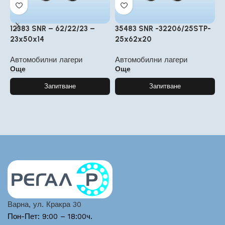
12383 SNR – 62/22/23 –
35483 SNR -32206/25STP-
T
23x50x14
25x62x20
5
Автомобилни лагери
Автомобилни лагери
А
Още
Още
Запитване
Запитване
Варна, ул. Кракра 30
Пон-Пет: 9:00 – 18:00ч.