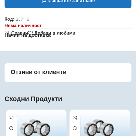
Изпратете запитване
Код:
237118
Няма наличност
Сравни
Добави в любими
Начин на доставка
Отзиви от клиенти
Сходни Продукти