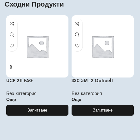
Сходни Продукти
6
UCP 211 FAG
330 5М 12 Optibelt
Р
Без категория
Без категория
а
Още
Още
Запитване
Запитване