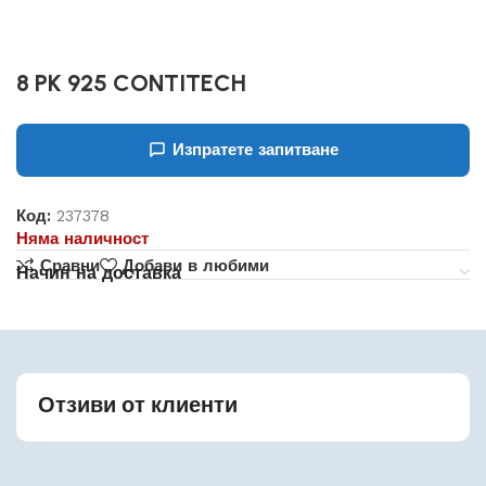
8 PK 925 CONTITECH
Изпратете запитване
Код:
237378
Няма наличност
Сравни
Добави в любими
Начин на доставка
Отзиви от клиенти