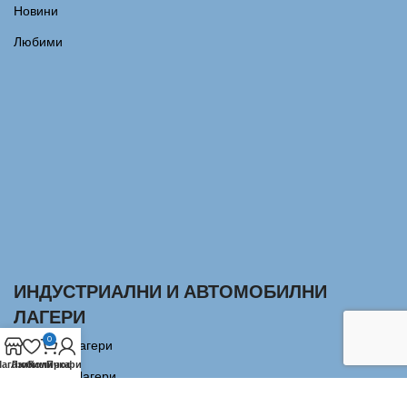
Новини
Любими
ИНДУСТРИАЛНИ И АВТОМОБИЛНИ
ЛАГЕРИ
0
Сачмени лагери
агазин
Любими
Количка
Профил
Аксиални Лагери
Цилиндрично-ролкови лагери