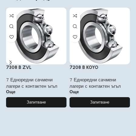
7308 B ZVL
7208 B KOYO
7
7 Едноредни сачмени
7 Едноредни сачмени
7
лагери с контактен ъгъл
лагери с контактен ъгъл
л
Още
Още
Л
Запитване
Запитване