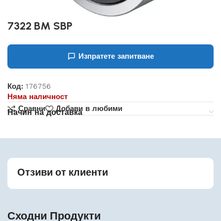
7322 BM SBP
Изпратете запитване
Код:
176756
Няма наличност
Сравни
Добави в любими
Начин на доставка
Отзиви от клиенти
Сходни Продукти