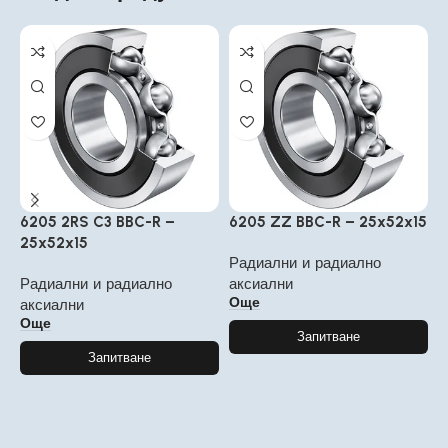
6205 2RS C3 BBC-R –
6205 ZZ BBC-R – 25x52x15
6
25x52x15
6
Радиални и радиално
Радиални и радиално
аксиални
Р
Още
аксиални
а
Още
Запитване
Запитване