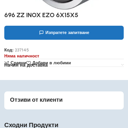
696 ZZ INOX EZO 6X15X5
Изпратете запитване
Код:
237145
Няма наличност
Сравни
Добави в любими
Начин на доставка
Отзиви от клиенти
Сходни Продукти