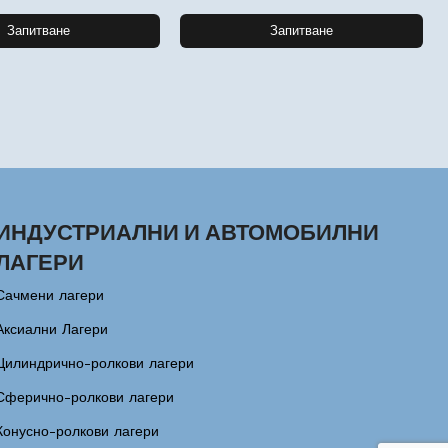
Запитване
Запитване
ИНДУСТРИАЛНИ И АВТОМОБИЛНИ
ЛАГЕРИ
Сачмени лагери
Аксиални Лагери
Цилиндрично-ролкови лагери
Сферично-ролкови лагери
Конусно-ролкови лагери