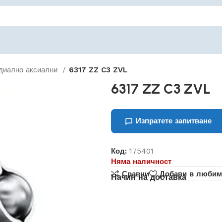
диално аксиални
6317 ZZ C3 ZVL
6317 ZZ C3 ZVL
Изпратете запитване
Код:
175401
Няма наличност
Сравни
Добави в любим
Начин на доставка