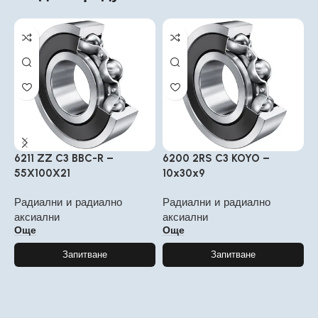
6211 ZZ C3 BBC-R –
6200 2RS C3 KOYO –
6
55X100X21
10x30x9
3
Радиални и радиално
Радиални и радиално
Р
аксиални
аксиални
а
Още
Още
Запитване
Запитване