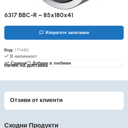
6317 BBC-R – 85x180x41
Изпратете запитване
Код:
171460
В наличност
Сравни
Добави в любими
Начин на доставка
Отзиви от клиенти
Сходни Продукти