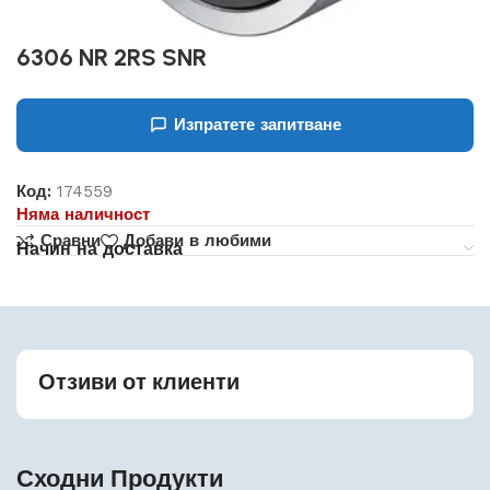
6306 NR 2RS SNR
Изпратете запитване
Код:
174559
Няма наличност
Сравни
Добави в любими
Начин на доставка
Отзиви от клиенти
Сходни Продукти