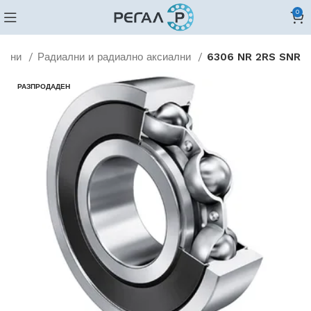
0
едни
Радиални и радиално аксиални
6306 NR 2RS SNR
РАЗПРОДАДЕН