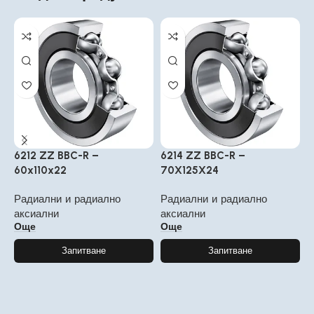
6212 ZZ BBC-R –
6214 ZZ BBC-R –
6
60x110x22
70X125X24
7
Радиални и радиално
Радиални и радиално
Р
аксиални
аксиални
а
Още
Още
Запитване
Запитване