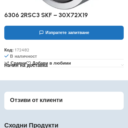
6306 2RSC3 SKF – 30X72X19
Изпратете запитване
Код:
172482
В наличност
Сравни
Добави в любими
Начин на доставка
Отзиви от клиенти
Сходни Продукти