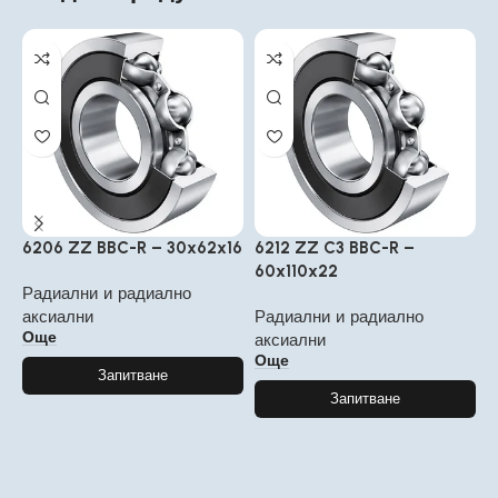
6206 ZZ BBC-R – 30x62x16
6212 ZZ C3 BBC-R –
6
60x110x22
1
Радиални и радиално
аксиални
Радиални и радиално
Р
Още
аксиални
а
Още
Запитване
Запитване