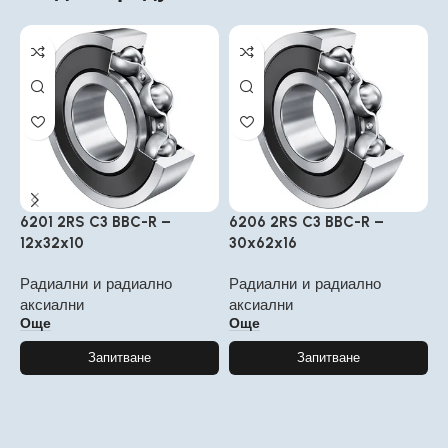
6201 2RS C3 BBC-R –
6206 2RS C3 BBC-R –
6
12x32x10
30x62x16
4
Радиални и радиално
Радиални и радиално
Р
аксиални
аксиални
а
Още
Още
Запитване
Запитване