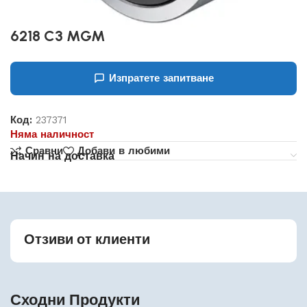
6218 C3 MGM
Изпратете запитване
Код:
237371
Няма наличност
Сравни
Добави в любими
Начин на доставка
Отзиви от клиенти
Сходни Продукти