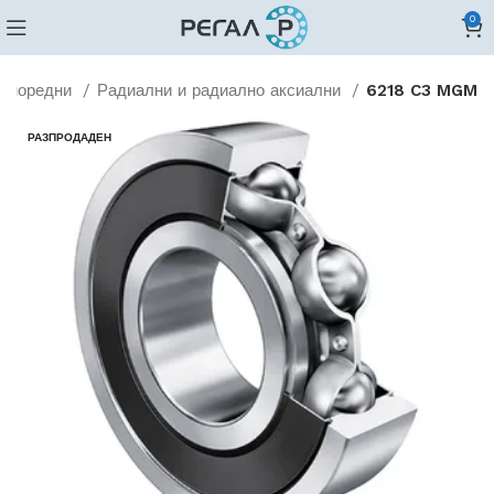
0
дноредни
Радиални и радиално аксиални
6218 C3 MGM
РАЗПРОДАДЕН