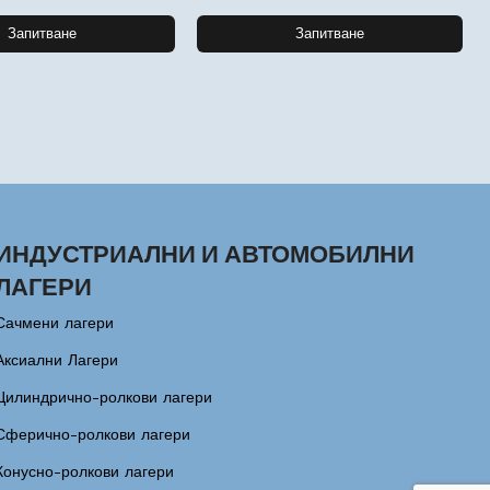
Запитване
Запитване
ИНДУСТРИАЛНИ И АВТОМОБИЛНИ
ЛАГЕРИ
Сачмени лагери
Аксиални Лагери
Цилиндрично-ролкови лагери
Сферично-ролкови лагери
Конусно-ролкови лагери