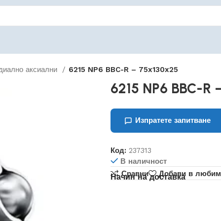
диално аксиални
6215 NP6 BBC-R – 75x130x25
6215 NP6 BBC-R 
Изпратете запитване
Код:
237313
В наличност
Сравни
Добави в любим
Начин на доставка