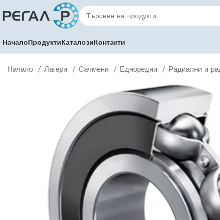
Начало
Продукти
Каталози
Контакти
Начало
Лагери
Сачмени
Едноредни
Радиални и ра