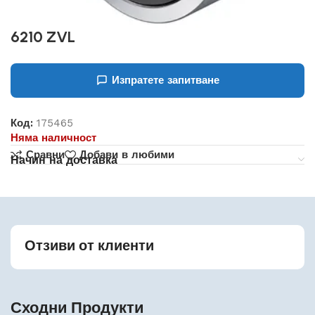
6210 ZVL
Изпратете запитване
Код:
175465
Няма наличност
Сравни
Добави в любими
Начин на доставка
Отзиви от клиенти
Сходни Продукти