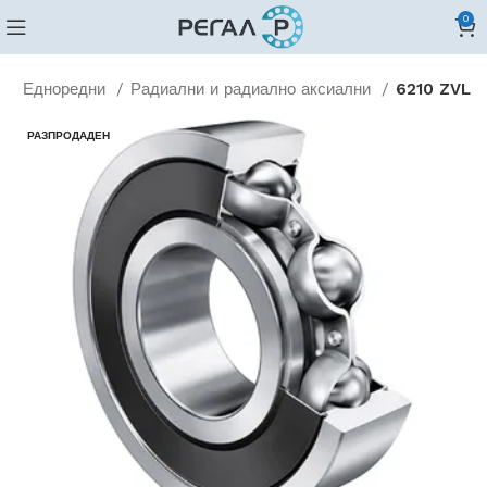
0
и
Едноредни
Радиални и радиално аксиални
6210 ZVL
РАЗПРОДАДЕН