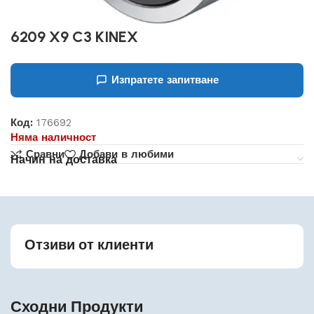
6209 X9 C3 KINEX
Изпратете запитване
Код:
176692
Няма наличност
Сравни
Добави в любими
Начин на доставка
Отзиви от клиенти
Сходни Продукти