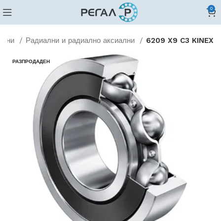
0
едни
Радиални и радиално аксиални
6209 X9 C3 KINEX
РАЗПРОДАДЕН