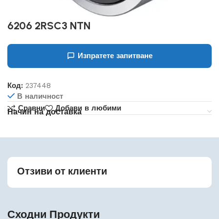
6206 2RSC3 NTN
Изпратете запитване
Код:
237448
В наличност
Сравни
Добави в любими
Начин на доставка
Отзиви от клиенти
Сходни Продукти