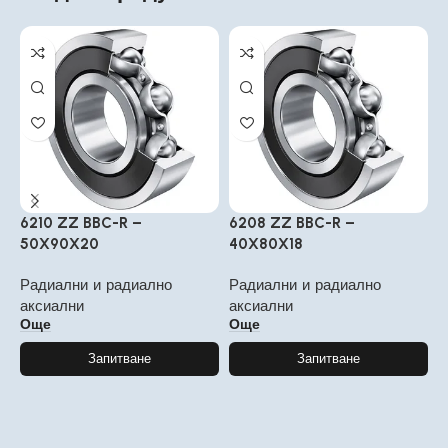
6210 ZZ BBC-R –
6208 ZZ BBC-R –
6
50X90X20
40X80X18
2
Радиални и радиално
Радиални и радиално
Р
аксиални
аксиални
а
Още
Още
Запитване
Запитване