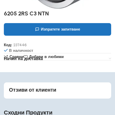
6205 2RS C3 NTN
Изпратете запитване
Код:
237446
В наличност
Сравни
Добави в любими
Начин на доставка
Отзиви от клиенти
Сходни Продукти