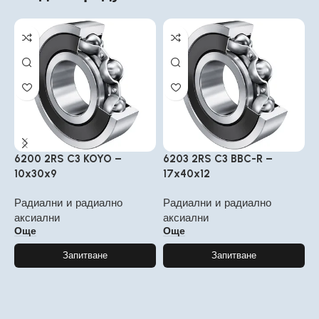
6200 2RS C3 KOYO –
6203 2RS C3 BBC-R –
6
10x30x9
17x40x12
7
Радиални и радиално
Радиални и радиално
Р
аксиални
аксиални
а
Още
Още
Запитване
Запитване