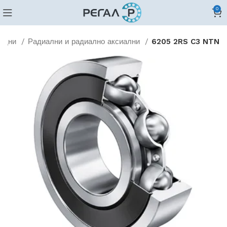
0
редни
Радиални и радиално аксиални
6205 2RS C3 NTN