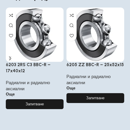
6203 2RS C3 BBC-R –
6205 ZZ BBC-R – 25x52x15
6
17x40x12
4
Радиални и радиално
Радиални и радиално
аксиални
Р
Още
аксиални
а
Още
Запитване
Запитване