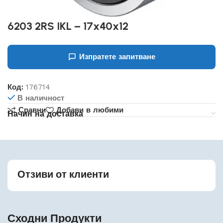
6203 2RS IKL – 17x40x12
Изпратете запитване
Код:
176714
В наличност
Сравни
Добави в любими
Начин на доставка
Отзиви от клиенти
Сходни Продукти