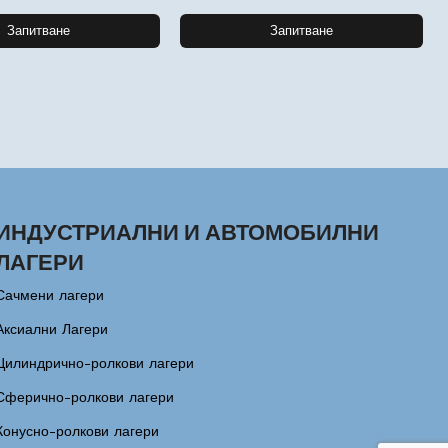
Запитване
Запитване
ИНДУСТРИАЛНИ И АВТОМОБИЛНИ
ЛАГЕРИ
Сачмени лагери
Аксиални Лагери
Цилиндрично-ролкови лагери
Сферично-ролкови лагери
Конусно-ролкови лагери