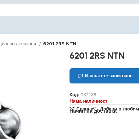
диално аксиални
6201 2RS NTN
6201 2RS NTN
Изпратете запитване
Код:
237439
Няма наличност
Сравни
Добави в любим
Начин на доставка