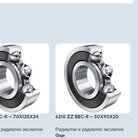
BC-R – 70X125X24
6210 ZZ BBC-R – 50X90X20
 радиално аксиални
Радиални и радиално аксиални
Още