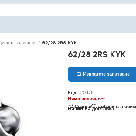
диално аксиални
62/28 2RS KYK
62/28 2RS KYK
Изпратете запитване
Код:
237126
Няма наличност
Сравни
Добави в любим
Начин на доставка