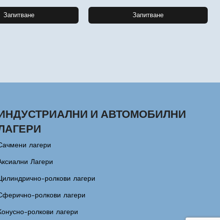
Запитване
Запитване
ИНДУСТРИАЛНИ И АВТОМОБИЛНИ
ЛАГЕРИ
Сачмени лагери
Аксиални Лагери
Цилиндрично-ролкови лагери
Сферично-ролкови лагери
Конусно-ролкови лагери