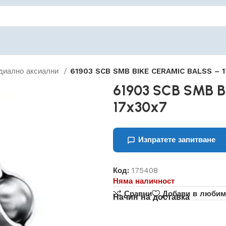
диално аксиални
61903 SCB SMB BIKE CERAMIC BALSS – 
61903 SCB SMB 
17x30x7
Изпратете запитване
Код:
175408
Няма наличност
Сравни
Добави в любим
Начин на доставка