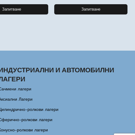
Запитване
Запитване
ИНДУСТРИАЛНИ И АВТОМОБИЛНИ
ЛАГЕРИ
Сачмени лагери
Аксиални Лагери
Цилиндрично-ролкови лагери
Сферично-ролкови лагери
Конусно-ролкови лагери