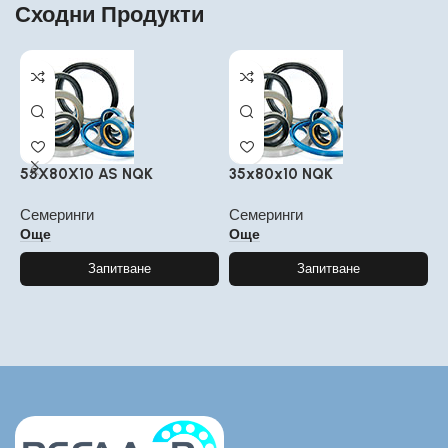
Сходни Продукти
55X80X10 AS NQK
35x80x10 NQK
2
Семеринги
Семеринги
С
Още
Още
Запитване
Запитване