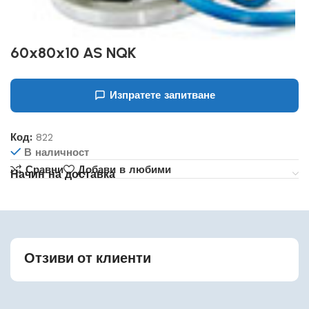
60x80x10 AS NQK
Изпратете запитване
Код:
822
В наличност
Сравни
Добави в любими
Начин на доставка
Отзиви от клиенти