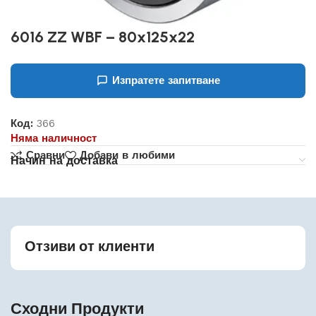
6016 ZZ WBF – 80x125x22
Изпратете запитване
Код:
366
Няма наличност
Сравни
Добави в любими
Начин на доставка
Отзиви от клиенти
Сходни Продукти