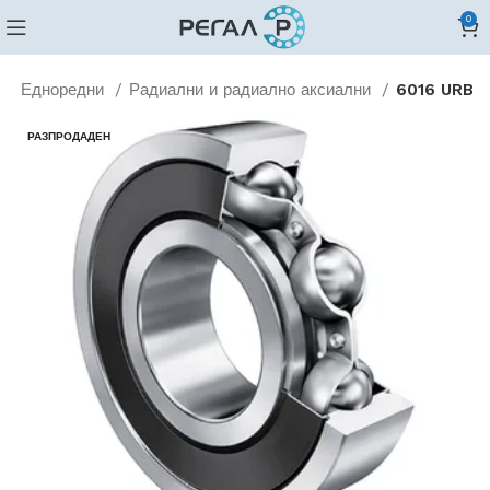
0
и
Едноредни
Радиални и радиално аксиални
6016 URB
РАЗПРОДАДЕН