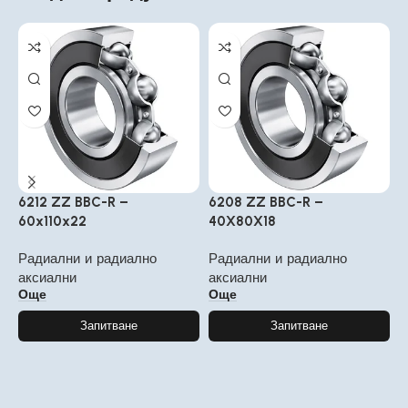
6212 ZZ BBC-R –
6208 ZZ BBC-R –
6
60x110x22
40X80X18
1
Радиални и радиално
Радиални и радиално
Р
аксиални
аксиални
а
Още
Още
Запитване
Запитване