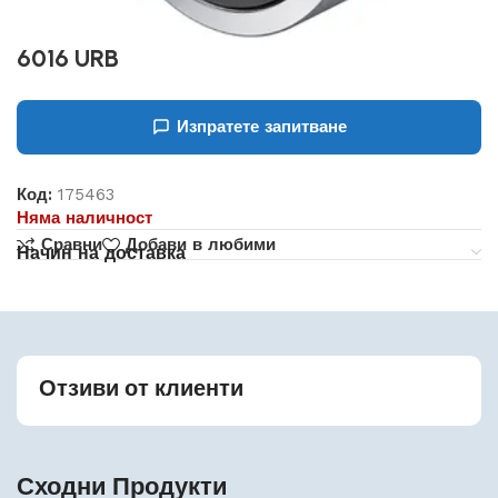
6016 URB
Изпратете запитване
Код:
175463
Няма наличност
Сравни
Добави в любими
Начин на доставка
Отзиви от клиенти
Сходни Продукти